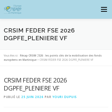
Aller
au
Menu
contenu
CRSIM FEDER FSE 2026
DGPFE_PLENIERE VF
PROGRAMMES
J’AI UN PROJET
Vous êtes ici :
Récap CRSIM 2026 : les points clés de la mobilisation des fonds
européens en Martinique
>
CRSIM FEDER FSE 2026 DGPFE_PLENIERE VF
JE SUIS BÉNÉFICIAIRE
CRSIM FEDER FSE 2026
RESSOURCES DOCUMENTAIRES
ZOOM EUROPE
DGPFE_PLENIERE VF
PUBLIÉ LE
25 JUIN 2026
PAR
YOURI DUPUIS
SIGNALER UNE FRAUDE