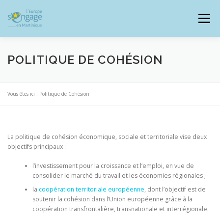
Aller
au
Menu
contenu
POLITIQUE DE COHÉSION
PROGRAMMES
J’AI UN PROJET
Vous êtes ici :
Politique de Cohésion
JE SUIS BÉNÉFICIAIRE
La politique de cohésion économique, sociale et territoriale vise deux
objectifs principaux :
l’investissement pour la croissance et l’emploi, en vue de
RESSOURCES DOCUMENTAIRES
ZOOM EUROPE
consolider le marché du travail et les économies régionales ;
la
coopération territoriale européenne
, dont l’objectif est de
soutenir la cohésion dans l’Union européenne grâce à la
SIGNALER UNE FRAUDE
coopération transfrontalière, transnationale et interrégionale.