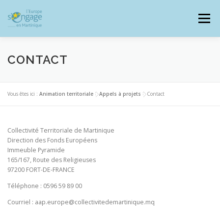
Aller
au
Menu
contenu
CONTACT
PROGRAMMES
J’AI UN PROJET
Vous êtes ici :
Animation territoriale
>
Appels à projets
>
Contact
JE SUIS BÉNÉFICIAIRE
Collectivité Territoriale de Martinique
Direction des Fonds Européens
Immeuble Pyramide
165/167, Route des Religieuses
RESSOURCES DOCUMENTAIRES
ZOOM EUROPE
97200 FORT-DE-FRANCE
Téléphone : 0596 59 89 00
Courriel :
aap.europe@collectivitedemartinique.mq
SIGNALER UNE FRAUDE