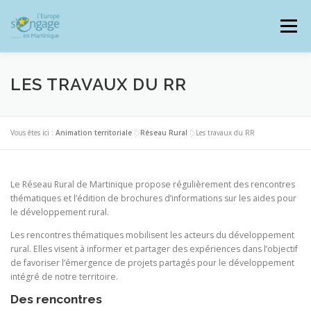
Aller
au
Menu
contenu
LES TRAVAUX DU RR
PROGRAMMES
J’AI UN PROJET
Vous êtes ici :
Animation territoriale
>
Réseau Rural
>
Les travaux du RR
JE SUIS BÉNÉFICIAIRE
Le Réseau Rural de Martinique propose régulièrement des rencontres
thématiques et l’édition de brochures d’informations sur les aides pour
le développement rural.
RESSOURCES DOCUMENTAIRES
ZOOM EUROPE
Les rencontres thématiques mobilisent les acteurs du développement
rural. Elles visent à informer et partager des expériences dans l’objectif
de favoriser l’émergence de projets partagés pour le développement
intégré de notre territoire.
SIGNALER UNE FRAUDE
Des rencontres