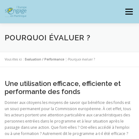
Aller
au
Menu
contenu
POURQUOI ÉVALUER ?
PROGRAMMES
J’AI UN PROJET
Vous êtes ici :
Evaluation / Performance
>
Pourquoi évaluer ?
JE SUIS BÉNÉFICIAIRE
Une utilisation efficace, efficiente et
performante des fonds
Donner aux citoyens les moyens de savoir qui bénéficie des fonds est
RESSOURCES DOCUMENTAIRES
ZOOM EUROPE
un souci permanent pour la Commission européenne. À cet effet, tous
les acteurs portent une attention particulière aux caractéristiques des
personnes entrées dans le programme et à leur situation après le
passage dans une action. Que font-elles ? Ont-elles accédé à l’emploi
SIGNALER UNE FRAUDE
ou à une formation ? Autrement dit le programme a-t-il été efficace ?