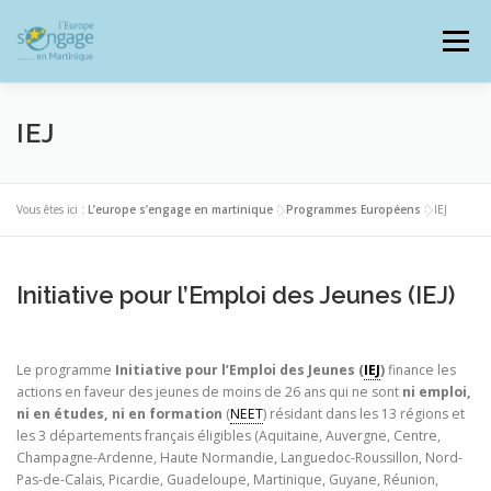
Aller
au
Menu
contenu
IEJ
PROGRAMMES
J’AI UN PROJET
Vous êtes ici :
L’europe s’engage en martinique
>
Programmes Européens
>
IEJ
JE SUIS BÉNÉFICIAIRE
Initiative pour l’Emploi des Jeunes (IEJ)
Le programme
Initiative pour l’Emploi des Jeunes (
IEJ
)
finance les
RESSOURCES DOCUMENTAIRES
ZOOM EUROPE
actions en faveur des jeunes de moins de 26 ans qui ne sont
ni emploi,
ni en études, ni en formation
(
NEET
) résidant dans les 13 régions et
les 3 départements français éligibles (Aquitaine, Auvergne, Centre,
SIGNALER UNE FRAUDE
Champagne-Ardenne, Haute Normandie, Languedoc-Roussillon, Nord-
Pas-de-Calais, Picardie, Guadeloupe, Martinique, Guyane, Réunion,