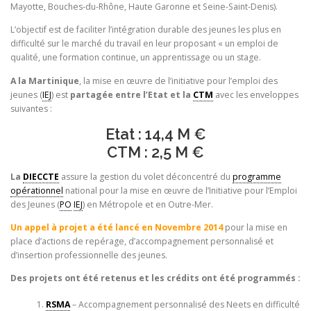
Mayotte, Bouches-du-Rhône, Haute Garonne et Seine-Saint-Denis).
L’objectif est de faciliter l’intégration durable des jeunes les plus en
difficulté sur le marché du travail en leur proposant « un emploi de
qualité, une formation continue, un apprentissage ou un stage.
A la Martinique
, la mise en œuvre de l’initiative pour l’emploi des
jeunes (
IEJ
) est
partagée entre l’Etat et la
CTM
avec les enveloppes
suivantes :
Etat : 14,4 M €
CTM : 2,5 M €
La
DIECCTE
assure la gestion du volet déconcentré du
programme
opérationnel
national pour la mise en œuvre de l’Initiative pour l’Emploi
des Jeunes (
PO
IEJ
) en Métropole et en Outre-Mer.
Un appel à projet a été lancé en Novembre 2014
pour la mise en
place d’actions de repérage, d’accompagnement personnalisé et
d’insertion professionnelle des jeunes.
Des projets ont été retenus et les crédits ont été programmés :
RSMA
– Accompagnement personnalisé des Neets en difficulté