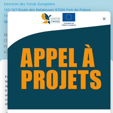
Direction des Fonds Européens
165-167 Route des Religieuses 97200 Fort-de-France
Tél : 0596598900
×
appui.europe@collectivitedemartinique.mq
Mentions légales
CGU
Politique de protection des données
Politique des cookies
Gérer le consentement
Pour offrir les meilleures expériences, nous utilisons des technologies
telles que les cookies pour stocker et/ou accéder aux informations des
appareils. Le fait de consentir à ces technologies nous permettra de
traiter des données telles que le comportement de navigation ou les ID
uniques sur ce site. Le fait de ne pas consentir ou de retirer son
consentement peut avoir un effet négatif sur certaines caractéristiques
et fonctions.