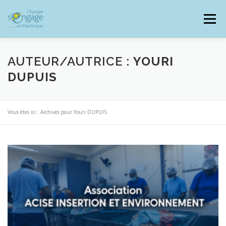
Aller
au
Menu
contenu
AUTEUR/AUTRICE :
YOURI
DUPUIS
PROGRAMMES
J’AI UN PROJET
Vous êtes ici :
Archives pour Youri DUPUIS
JE SUIS BÉNÉFICIAIRE
RESSOURCES DOCUMENTAIRES
ZOOM EUROPE
SIGNALER UNE FRAUDE