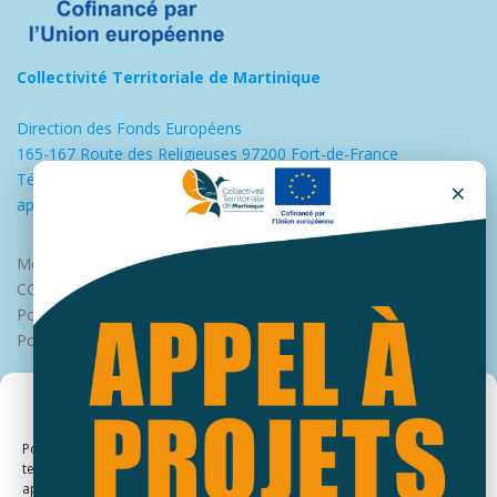
Collectivité Territoriale de Martinique
Direction des Fonds Européens
165-167 Route des Religieuses 97200 Fort-de-France
Tél : 0596598900
×
appui.europe@collectivitedemartinique.mq
Mentions légales
CGU
Politique de protection des données
Politique des cookies
Gérer le consentement
Pour offrir les meilleures expériences, nous utilisons des technologies
telles que les cookies pour stocker et/ou accéder aux informations des
appareils. Le fait de consentir à ces technologies nous permettra de