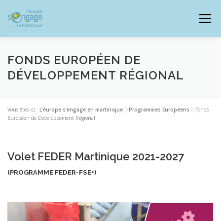
Aller
au
Menu
contenu
FONDS EUROPÉEN DE
DÉVELOPPEMENT RÉGIONAL
PROGRAMMES
J’AI UN PROJET
Vous êtes ici :
L’europe s’engage en martinique
>
Programmes Européens
>
Fonds
Européen de Développement Régional
JE SUIS BÉNÉFICIAIRE
Volet FEDER Martinique 2021-2027
RESSOURCES DOCUMENTAIRES
ZOOM EUROPE
(PROGRAMME FEDER-FSE+)
SIGNALER UNE FRAUDE