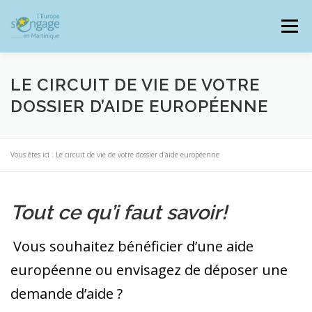
Aller
au
Menu
contenu
LE CIRCUIT DE VIE DE VOTRE
DOSSIER D’AIDE EUROPÉENNE
PROGRAMMES
J’AI UN PROJET
Vous êtes ici :
Le circuit de vie de votre dossier d’aide européenne
JE SUIS BÉNÉFICIAIRE
Tout ce qu’i faut savoir!
RESSOURCES DOCUMENTAIRES
ZOOM EUROPE
Vous souhaitez bénéficier d’une aide
européenne ou envisagez de déposer une
SIGNALER UNE FRAUDE
demande d’aide ?