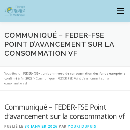
Aller
au
Menu
contenu
COMMUNIQUÉ – FEDER-FSE
POINT D’AVANCEMENT SUR LA
CONSOMMATION VF
PROGRAMMES
J’AI UN PROJET
Vous êtes ici :
FEDER–FSE+ : un bon niveau de consommation des fonds européens
JE SUIS BÉNÉFICIAIRE
confirmé à fin 2025
>
Communiqué – FEDER-FSE Point d’avancement sur la
consommation vf
RESSOURCES DOCUMENTAIRES
ZOOM EUROPE
Communiqué – FEDER-FSE Point
d’avancement sur la consommation vf
SIGNALER UNE FRAUDE
PUBLIÉ LE
30 JANVIER 2026
PAR
YOURI DUPUIS