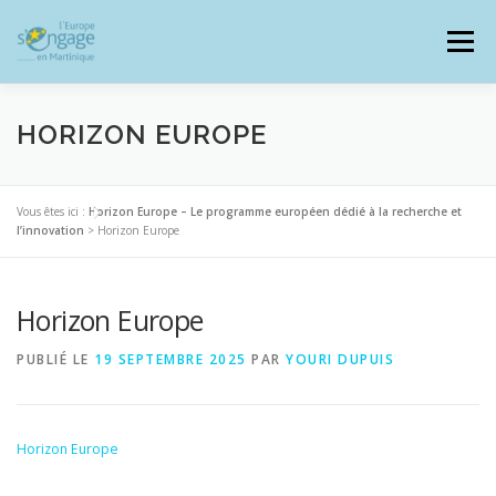
Aller
au
Menu
contenu
HORIZON EUROPE
PROGRAMMES
J’AI UN PROJET
Vous êtes ici :
Horizon Europe – Le programme européen dédié à la recherche et
l’innovation
>
Horizon Europe
JE SUIS BÉNÉFICIAIRE
Horizon Europe
PUBLIÉ LE
19 SEPTEMBRE 2025
PAR
YOURI DUPUIS
RESSOURCES DOCUMENTAIRES
ZOOM EUROPE
Horizon Europe
SIGNALER UNE FRAUDE