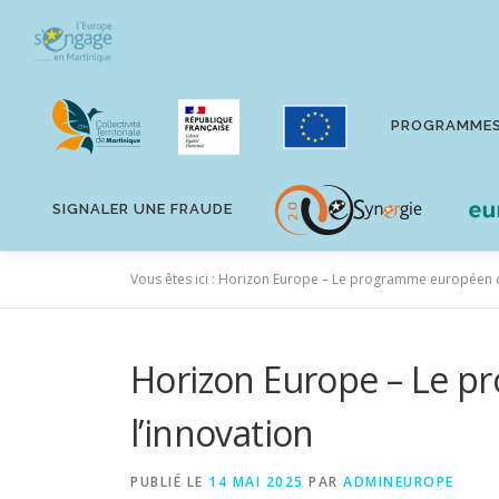
Aller
au
contenu
PROGRAMME
SIGNALER UNE FRAUDE
Vous êtes ici :
Horizon Europe – Le programme européen déd
Horizon Europe – Le p
l’innovation
PUBLIÉ LE
14 MAI 2025
PAR
ADMINEUROPE