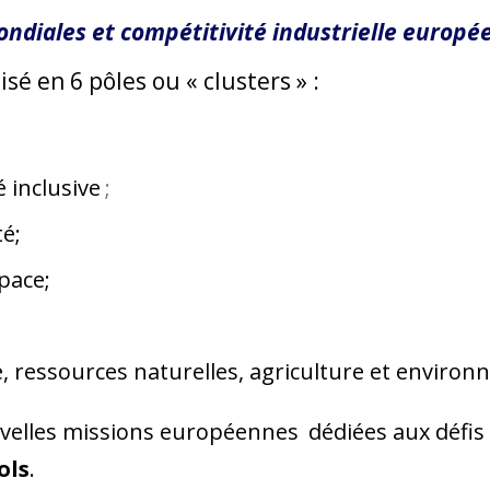
ondiales et compétitivité industrielle europé
é en 6 pôles ou « clusters » :
é inclusive
;
té;
pace;
, ressources naturelles, agriculture et environ
nouvelles missions européennes
dédiées aux défi
ols
.