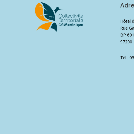
Adr
Hôtel 
Rue Ga
BP 60
97200 
Tél : 0