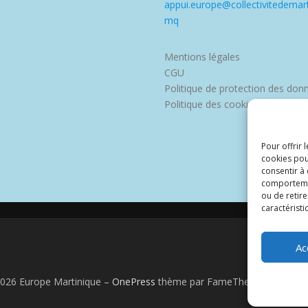
appui.europe@collectivitedemart
mq
Mentions légales
CGU
Politique de protection des don
Politique des cookies
Pour offrir 
cookies pou
consentir à
comportement
ou de retire
caractéristi
Ac
2026 Europe Martinique
–
OnePress
thème par FameThemes. Traduit 