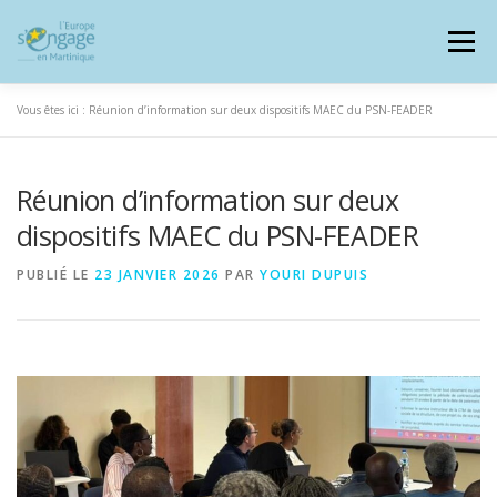
Aller
au
Menu
contenu
Vous êtes ici :
Réunion d’information sur deux dispositifs MAEC du PSN-FEADER
Réunion d’information sur deux
PROGRAMMES
J’AI UN PROJET
dispositifs MAEC du PSN-FEADER
PUBLIÉ LE
23 JANVIER 2026
PAR
YOURI DUPUIS
JE SUIS BÉNÉFICIAIRE
RESSOURCES DOCUMENTAIRES
ZOOM EUROPE
SIGNALER UNE FRAUDE