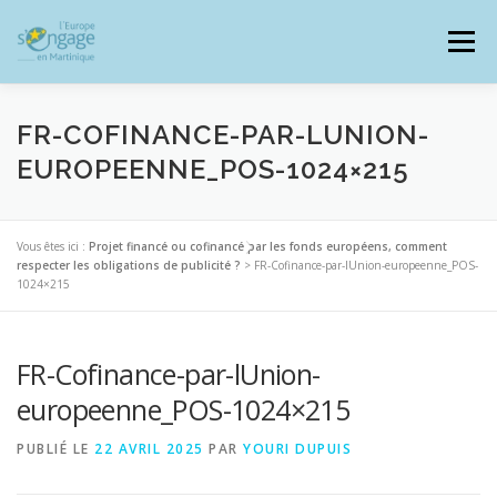
Aller
au
Menu
contenu
FR-COFINANCE-PAR-LUNION-
EUROPEENNE_POS-1024×215
PROGRAMMES
J’AI UN PROJET
Vous êtes ici :
Projet financé ou cofinancé par les fonds européens, comment
respecter les obligations de publicité ?
>
FR-Cofinance-par-lUnion-europeenne_POS-
1024×215
JE SUIS BÉNÉFICIAIRE
FR-Cofinance-par-lUnion-
RESSOURCES DOCUMENTAIRES
ZOOM EUROPE
europeenne_POS-1024×215
PUBLIÉ LE
22 AVRIL 2025
PAR
YOURI DUPUIS
SIGNALER UNE FRAUDE