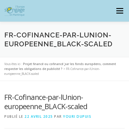
Aller
au
Menu
contenu
FR-COFINANCE-PAR-LUNION-
EUROPEENNE_BLACK-SCALED
PROGRAMMES
J’AI UN PROJET
Vous êtes ici :
Projet financé ou cofinancé par les fonds européens, comment
respecter les obligations de publicité ?
>
FR-Cofinance-par-lUnion-
europeenne_BLACK-scaled
JE SUIS BÉNÉFICIAIRE
FR-Cofinance-par-lUnion-
RESSOURCES DOCUMENTAIRES
ZOOM EUROPE
europeenne_BLACK-scaled
PUBLIÉ LE
22 AVRIL 2025
PAR
YOURI DUPUIS
SIGNALER UNE FRAUDE