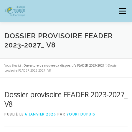
Aller
au
Menu
contenu
DOSSIER PROVISOIRE FEADER
2023-2027_ V8
PROGRAMMES
J’AI UN PROJET
Vous êtes ici :
Ouverture de nouveaux dispositifs FEADER 2023-2027
>
Dossier
provisoire FEADER 2023-2027_ V8
JE SUIS BÉNÉFICIAIRE
Dossier provisoire FEADER 2023-2027_
RESSOURCES DOCUMENTAIRES
ZOOM EUROPE
V8
PUBLIÉ LE
6 JANVIER 2026
PAR
YOURI DUPUIS
SIGNALER UNE FRAUDE