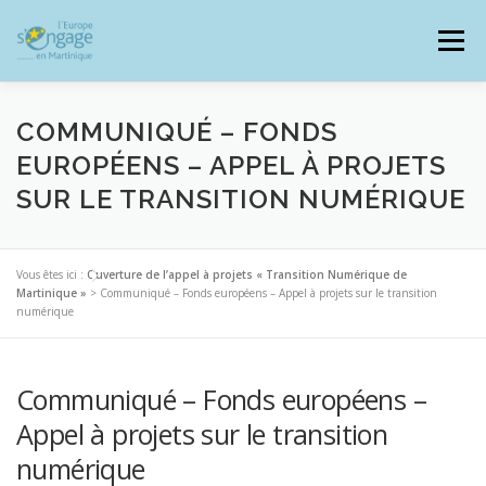
Aller
au
Menu
contenu
COMMUNIQUÉ – FONDS
EUROPÉENS – APPEL À PROJETS
SUR LE TRANSITION NUMÉRIQUE
PROGRAMMES
J’AI UN PROJET
Vous êtes ici :
Ouverture de l’appel à projets « Transition Numérique de
JE SUIS BÉNÉFICIAIRE
Martinique »
>
Communiqué – Fonds européens – Appel à projets sur le transition
numérique
RESSOURCES DOCUMENTAIRES
ZOOM EUROPE
Communiqué – Fonds européens –
Appel à projets sur le transition
SIGNALER UNE FRAUDE
numérique