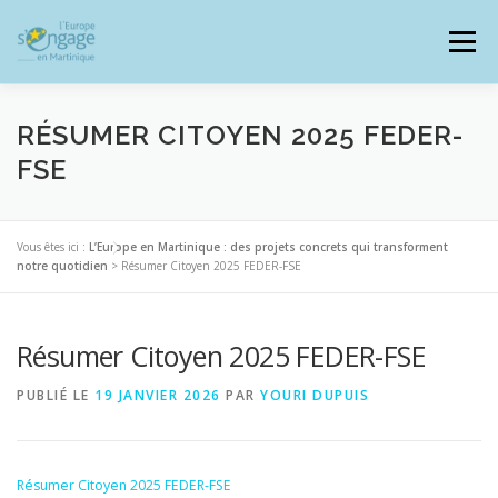
Aller
au
Menu
contenu
RÉSUMER CITOYEN 2025 FEDER-
FSE
PROGRAMMES
J’AI UN PROJET
Vous êtes ici :
L’Europe en Martinique : des projets concrets qui transforment
notre quotidien
>
Résumer Citoyen 2025 FEDER-FSE
JE SUIS BÉNÉFICIAIRE
Résumer Citoyen 2025 FEDER-FSE
RESSOURCES DOCUMENTAIRES
ZOOM EUROPE
PUBLIÉ LE
19 JANVIER 2026
PAR
YOURI DUPUIS
SIGNALER UNE FRAUDE
Résumer Citoyen 2025 FEDER-FSE