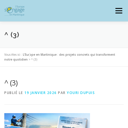
Aller
au
Menu
contenu
^ (3)
PROGRAMMES
J’AI UN PROJET
Vous êtes ici :
L’Europe en Martinique : des projets concrets qui transforment
notre quotidien
>
^ (3)
JE SUIS BÉNÉFICIAIRE
^ (3)
PUBLIÉ LE
19 JANVIER 2026
PAR
YOURI DUPUIS
RESSOURCES DOCUMENTAIRES
ZOOM EUROPE
SIGNALER UNE FRAUDE