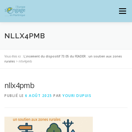
Aller
au
Menu
contenu
NLLX4PMB
PROGRAMMES
J’AI UN PROJET
Vous êtes ici :
Lancement du dispositif 73.05 du FEADER : un soutien aux zones
rurales
>
nllx4pmb
JE SUIS BÉNÉFICIAIRE
nllx4pmb
PUBLIÉ LE
6 AOÛT 2025
PAR
YOURI DUPUIS
RESSOURCES DOCUMENTAIRES
ZOOM EUROPE
SIGNALER UNE FRAUDE