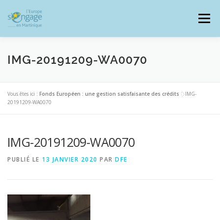
Aller
au
Menu
contenu
IMG-20191209-WA0070
PROGRAMMES
J’AI UN PROJET
Vous êtes ici :
Fonds Européen : une gestion satisfaisante des crédits
>
IMG-
20191209-WA0070
JE SUIS BÉNÉFICIAIRE
IMG-20191209-WA0070
PUBLIÉ LE
13 JANVIER 2020
PAR
DFE
RESSOURCES DOCUMENTAIRES
ZOOM EUROPE
SIGNALER UNE FRAUDE