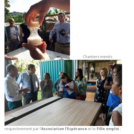
Chantiers menés
respectivement par l’
Association l’Espérance
et le
Pôle emploi
;