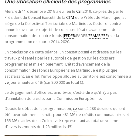
Une utilisation efficiente des programmes
Mercredi 11 décembre 2019 a eu lieu le
CSI
2019, co-présidé par le
Président du Conseil Exécutif de la
CTM
et le Préfet de Martinique, au
siège de la Collectivité Territoriale de Martinique. Cette rencontre
annuelle avait pour objectif de constater l’état d’avancement de la
consommation des quatre fonds (
FEDER
/FADER/
FEAMP
/
FSE
) sur la
programmation en cours : 2014-2020.
En conclusion de cette séance, un constat positif est dressé sur les
travaux présentés par les autorités de gestion sur les dossiers
programmés et mis en paiement. L’état d’avancement de la
consommation des fonds Européens en Martinique est plus que
satisfaisant. En effet, l’enveloppe allouée au territoire est consommée à
ce
jour à hauteur 64% (sur 800 000 au total €).
Le dégagement d’office est ainsi évité, c’est-à-dire qu’il n’y a pas
d’annulation de crédits par la Commission Européenne.
Depuis le début de la programmation,
ce
sont 2 288 dossiers qui ont
été favorablement instruits pour 481 M€ de crédits communautaires et
155 M€ d’aides de la Collectivité représentant au total un volume
d’investissements de 1,23 milliards d’€.