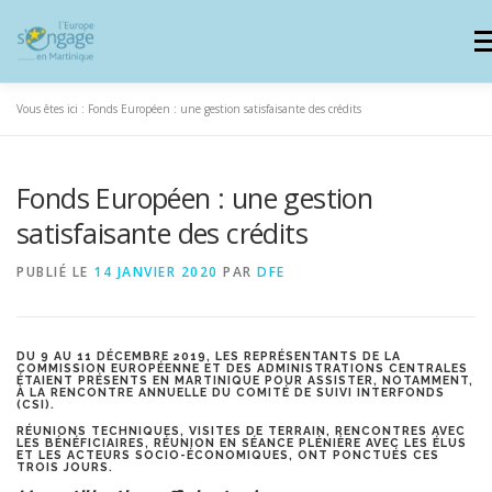
Aller
au
Me
contenu
Vous êtes ici :
Fonds Européen : une gestion satisfaisante des crédits
PROGRAMMES
Fonds Européen : une gestion
J’AI UN PROJET
JE SUIS BÉNÉFICIAIRE
satisfaisante des crédits
PUBLIÉ LE
14 JANVIER 2020
PAR
DFE
RESSOURCES DOCUMENTAIRES
ZOOM EUROPE
DU 9 AU 11 DÉCEMBRE 2019, LES REPRÉSENTANTS DE LA
COMMISSION EUROPÉENNE ET DES ADMINISTRATIONS CENTRALES
SIGNALER UNE FRAUDE
ÉTAIENT PRÉSENTS EN MARTINIQUE POUR ASSISTER, NOTAMMENT,
À LA RENCONTRE ANNUELLE DU COMITÉ DE SUIVI INTERFONDS
(CSI).
RÉUNIONS TECHNIQUES, VISITES DE TERRAIN, RENCONTRES AVEC
LES BÉNÉFICIAIRES, RÉUNION EN SÉANCE PLÉNIÈRE AVEC LES ÉLUS
ET LES ACTEURS SOCIO-ÉCONOMIQUES, ONT PONCTUÉS CES
TROIS JOURS.