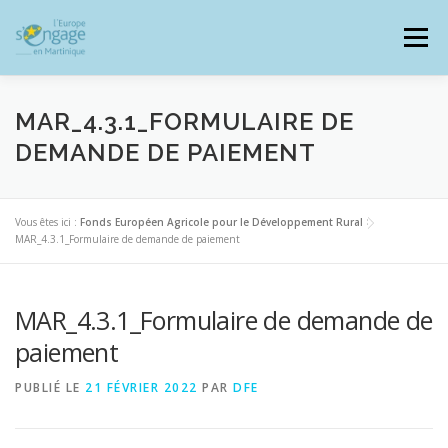
Aller
au
Menu
contenu
MAR_4.3.1_FORMULAIRE DE
DEMANDE DE PAIEMENT
PROGRAMMES
J’AI UN PROJET
Vous êtes ici :
Fonds Européen Agricole pour le Développement Rural
>
MAR_4.3.1_Formulaire de demande de paiement
JE SUIS BÉNÉFICIAIRE
MAR_4.3.1_Formulaire de demande de
RESSOURCES DOCUMENTAIRES
ZOOM EUROPE
paiement
PUBLIÉ LE
21 FÉVRIER 2022
PAR
DFE
SIGNALER UNE FRAUDE