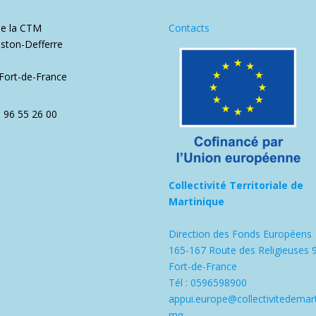
de la CTM
Contacts
ston-Defferre
1
Fort-de-France
5 96 55 26 00
Collectivité Territoriale de
Martinique
Direction des Fonds Européens
165-167 Route des Religieuses 
Fort-de-France
Tél : 0596598900
appui.europe@collectivitedemart
mq