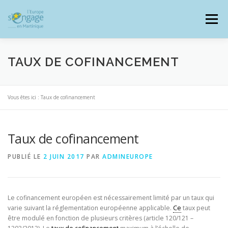
Aller
au
Menu
contenu
TAUX DE COFINANCEMENT
PROGRAMMES
J’AI UN PROJET
Vous êtes ici :
Taux de cofinancement
Taux de cofinancement
JE SUIS BÉNÉFICIAIRE
PUBLIÉ LE
2 JUIN 2017
PAR
ADMINEUROPE
RESSOURCES DOCUMENTAIRES
ZOOM EUROPE
Le cofinancement européen est nécessairement limité par un taux qui
varie suivant la réglementation européenne applicable.
Ce
taux peut
SIGNALER UNE FRAUDE
être modulé en fonction de plusieurs critères (article 120/121 –