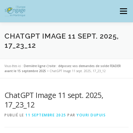
Aller
au
Menu
contenu
CHATGPT IMAGE 11 SEPT. 2025,
17_23_12
PROGRAMMES
J’AI UN PROJET
Vous êtes ici :
Dernière ligne droite : déposez vos demandes de solde FEADER
avant le 15 septembre 2025
>
ChatGPT Image 11 sept. 2025, 17_23_12
JE SUIS BÉNÉFICIAIRE
ChatGPT Image 11 sept. 2025,
RESSOURCES DOCUMENTAIRES
ZOOM EUROPE
17_23_12
PUBLIÉ LE
11 SEPTEMBRE 2025
PAR
YOURI DUPUIS
SIGNALER UNE FRAUDE