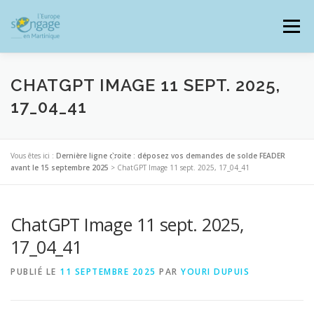
Aller
au
Menu
contenu
CHATGPT IMAGE 11 SEPT. 2025,
17_04_41
PROGRAMMES
J’AI UN PROJET
Vous êtes ici :
Dernière ligne droite : déposez vos demandes de solde FEADER
avant le 15 septembre 2025
>
ChatGPT Image 11 sept. 2025, 17_04_41
JE SUIS BÉNÉFICIAIRE
ChatGPT Image 11 sept. 2025,
RESSOURCES DOCUMENTAIRES
ZOOM EUROPE
17_04_41
PUBLIÉ LE
11 SEPTEMBRE 2025
PAR
YOURI DUPUIS
SIGNALER UNE FRAUDE