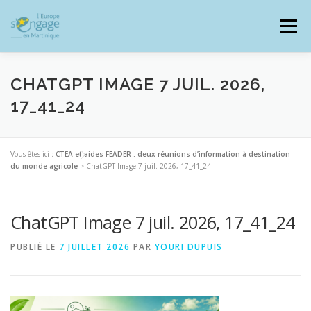
Aller
au
Menu
contenu
CHATGPT IMAGE 7 JUIL. 2026,
17_41_24
PROGRAMMES
J’AI UN PROJET
Vous êtes ici :
CTEA et aides FEADER : deux réunions d’information à destination
du monde agricole
>
ChatGPT Image 7 juil. 2026, 17_41_24
JE SUIS BÉNÉFICIAIRE
ChatGPT Image 7 juil. 2026, 17_41_24
RESSOURCES DOCUMENTAIRES
ZOOM EUROPE
PUBLIÉ LE
7 JUILLET 2026
PAR
YOURI DUPUIS
SIGNALER UNE FRAUDE