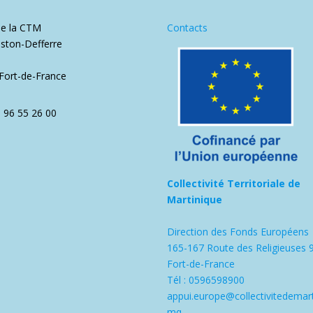
de la CTM
Contacts
ston-Defferre
1
Fort-de-France
5 96 55 26 00
Collectivité Territoriale de
Martinique
Direction des Fonds Européens
165-167 Route des Religieuses 
Fort-de-France
Tél : 0596598900
appui.europe@collectivitedemart
mq