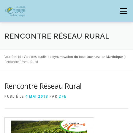
Aller
au
Menu
contenu
RENCONTRE RÉSEAU RURAL
PROGRAMMES
J’AI UN PROJET
Vous êtes ici :
Vers des outils de dynamisation du tourisme rural en Martinique
>
Rencontre Réseau Rural
JE SUIS BÉNÉFICIAIRE
Rencontre Réseau Rural
PUBLIÉ LE
4 MAI 2018
PAR
DFE
RESSOURCES DOCUMENTAIRES
ZOOM EUROPE
SIGNALER UNE FRAUDE