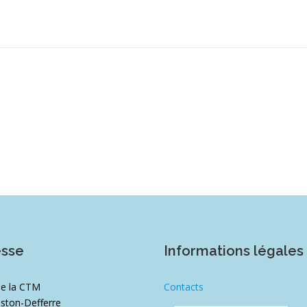
esse
Informations légales
de la CTM
Contacts
ston-Defferre