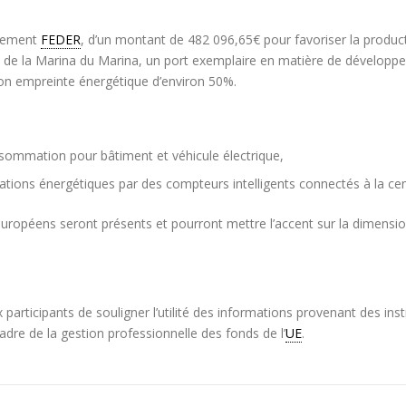
ncement
FEDER
, d’un montant de 482 096,65€ pour favoriser la product
re de la Marina du Marina, un port exemplaire en matière de développe
son empreinte énergétique d’environ 50%.
sommation pour bâtiment et véhicule électrique,
s énergétiques par des compteurs intelligents connectés à la centra
ropéens seront présents et pourront mettre l’accent sur la dimension
participants de souligner l’utilité des informations provenant des in
adre de la gestion professionnelle des fonds de l’
UE
.