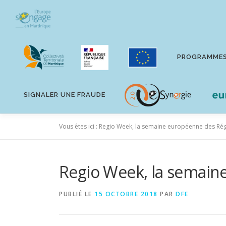
Aller
au
contenu
PROGRAMME
SIGNALER UNE FRAUDE
Vous êtes ici :
Regio Week, la semaine européenne des Régi
Regio Week, la semaine
PUBLIÉ LE
15 OCTOBRE 2018
PAR
DFE