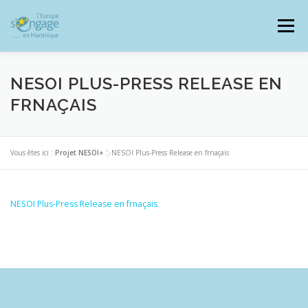
Aller
au
Menu
contenu
NESOI PLUS-PRESS RELEASE EN
FRNAÇAIS
PROGRAMMES
J’AI UN PROJET
Vous êtes ici :
Projet NESOI+
>
NESOI Plus-Press Release en frnaçais
JE SUIS BÉNÉFICIAIRE
NESOI Plus-Press Release en frnaçais
RESSOURCES DOCUMENTAIRES
ZOOM EUROPE
SIGNALER UNE FRAUDE