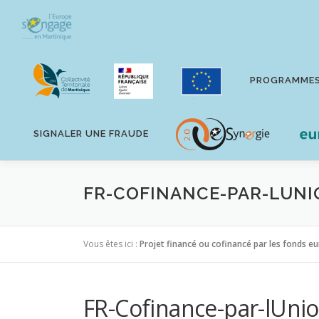
Aller
au
contenu
PROGRAMME
SIGNALER UNE FRAUDE
FR-COFINANCE-PAR-LUNI
Vous êtes ici :
Projet financé ou cofinancé par les fonds e
FR-Cofinance-par-lUn