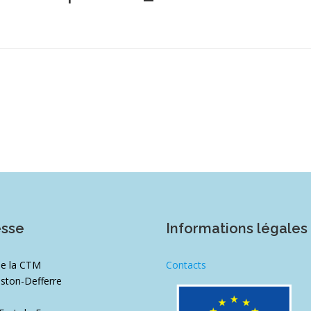
esse
Informations légales
de la CTM
Contacts
ston-Defferre
1