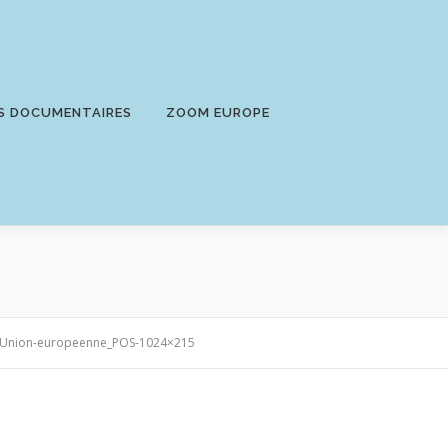
S DOCUMENTAIRES
ZOOM EUROPE
-lUnion-europeenne_POS-1024×215