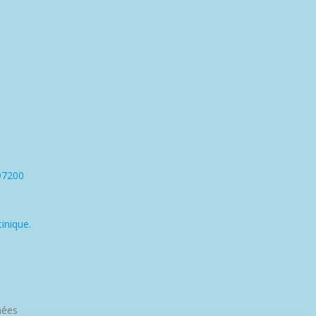
97200
inique.
nées