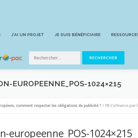
S
J’AI UN PROJET
JE SUIS BÉNÉFICIAIRE
RESSOURCE
ON-EUROPEENNE_POS-1024×215
uropéens, comment respecter les obligations de publicité ?
>
FR-Cofinance-par
ion-europeenne_POS-1024×215