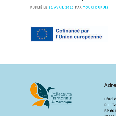
PUBLIÉ LE
22 AVRIL 2025
PAR
YOURI DUPUIS
Adr
Hôtel 
Rue Ga
BP 60