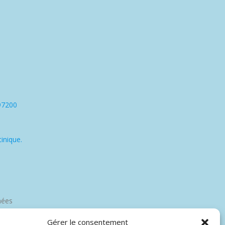
97200
inique.
nées
Gérer le consentement