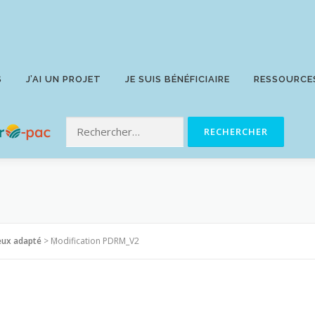
S
J’AI UN PROJET
JE SUIS BÉNÉFICIAIRE
RESSOURCE
eux adapté
>
Modification PDRM_V2