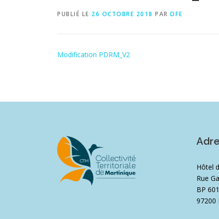
PUBLIÉ LE
26 OCTOBRE 2018
PAR
DFE
Modification PDRM_V2
Adr
Hôtel 
Rue Ga
BP 60
97200 