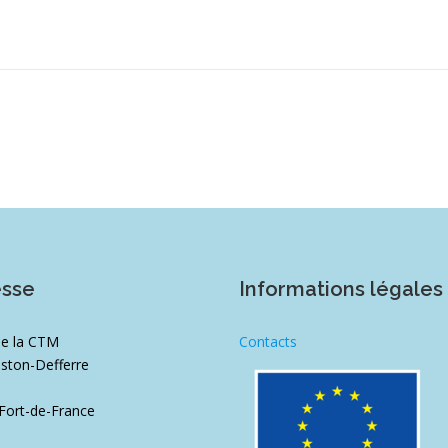
esse
Informations légales
de la CTM
Contacts
ston-Defferre
1
Fort-de-France