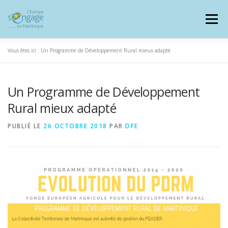
Aller
au
Menu
contenu
Vous êtes ici :
Un Programme de Développement Rural mieux adapté
Un Programme de Développement
PROGRAMMES
J’AI UN PROJET
Rural mieux adapté
PUBLIÉ LE
26 OCTOBRE 2018
PAR
DFE
JE SUIS BÉNÉFICIAIRE
RESSOURCES DOCUMENTAIRES
ZOOM EUROPE
SIGNALER UNE FRAUDE