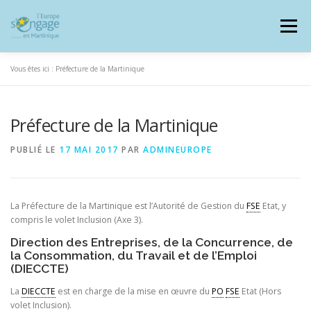
Aller
au
Menu
contenu
Vous êtes ici :
Préfecture de la Martinique
Préfecture de la Martinique
PROGRAMMES
J’AI UN PROJET
PUBLIÉ LE
17 MAI 2017
PAR
ADMINEUROPE
JE SUIS BÉNÉFICIAIRE
La Préfecture de la Martinique est l’Autorité de Gestion du
FSE
Etat, y
compris le volet Inclusion (Axe 3).
RESSOURCES DOCUMENTAIRES
ZOOM EUROPE
Direction des Entreprises, de la Concurrence, de
la Consommation, du Travail et de l’Emploi
(DIECCTE)
SIGNALER UNE FRAUDE
La
DIECCTE
est en charge de la mise en œuvre du
PO
FSE
Etat (Hors
volet Inclusion).