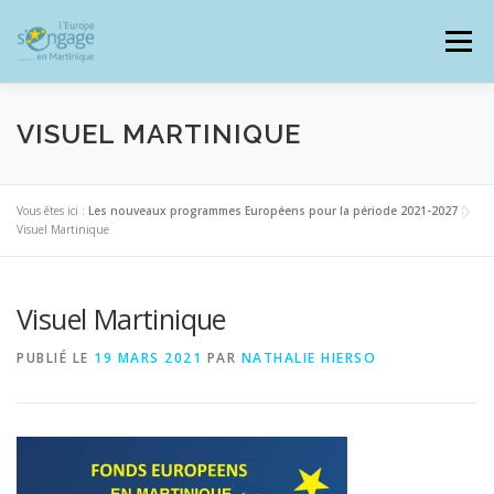
Aller
au
Menu
contenu
VISUEL MARTINIQUE
PROGRAMMES
J’AI UN PROJET
Vous êtes ici :
Les nouveaux programmes Européens pour la période 2021-2027
>
Visuel Martinique
JE SUIS BÉNÉFICIAIRE
Visuel Martinique
PUBLIÉ LE
19 MARS 2021
PAR
NATHALIE HIERSO
RESSOURCES DOCUMENTAIRES
ZOOM EUROPE
SIGNALER UNE FRAUDE