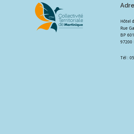
Adr
Hôtel 
Rue Ga
BP 60
97200 
Tél : 0