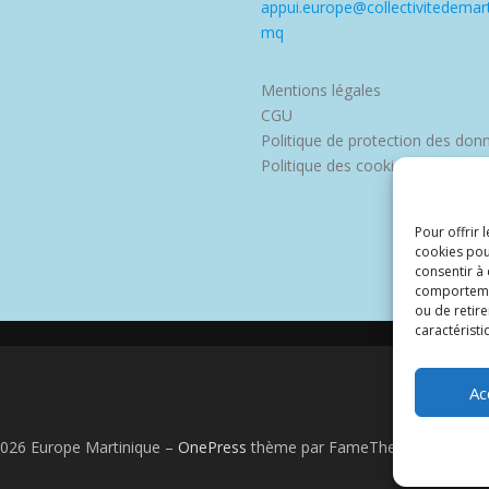
appui.europe@collectivitedemart
mq
Mentions légales
CGU
Politique de protection des don
Politique des cookies
Pour offrir 
cookies pou
consentir à
comportement
ou de retire
caractéristi
Ac
2026 Europe Martinique
–
OnePress
thème par FameThemes. Traduit 