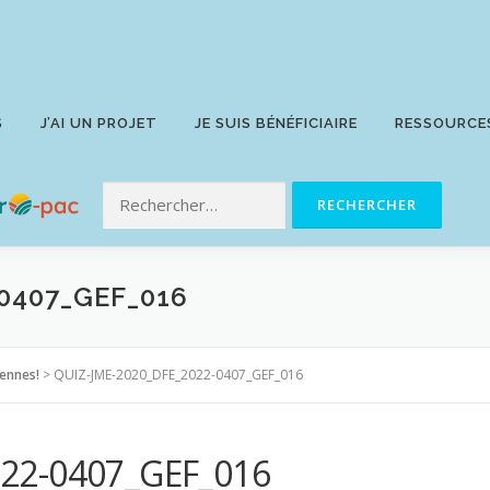
S
J’AI UN PROJET
JE SUIS BÉNÉFICIAIRE
RESSOURCE
0407_GEF_016
éennes!
>
QUIZ-JME-2020_DFE_2022-0407_GEF_016
22-0407_GEF_016