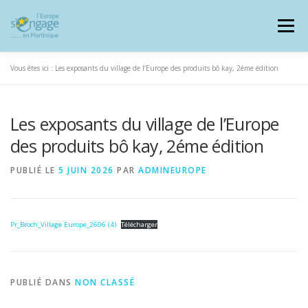
Aller
au
Menu
contenu
Vous êtes ici :
Les exposants du village de l’Europe des produits bô kay, 2éme édition
Les exposants du village de l’Europe
PROGRAMMES
J’AI UN PROJET
des produits bô kay, 2éme édition
PUBLIÉ LE
5 JUIN 2026
PAR
ADMINEUROPE
JE SUIS BÉNÉFICIAIRE
Pr_Broch_Village Europe_2606 (4)
Télécharger
RESSOURCES DOCUMENTAIRES
ZOOM EUROPE
PUBLIÉ DANS
NON CLASSÉ
SIGNALER UNE FRAUDE