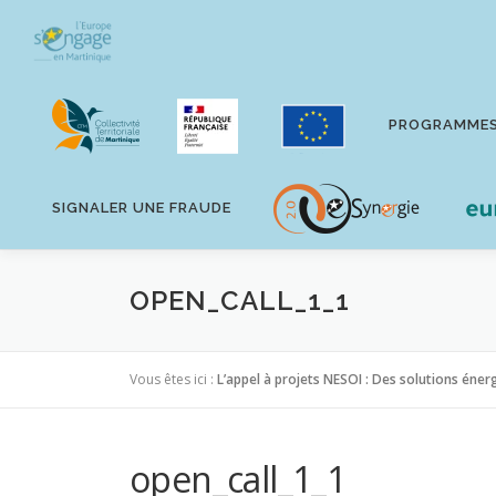
Aller
au
contenu
PROGRAMME
SIGNALER UNE FRAUDE
OPEN_CALL_1_1
Vous êtes ici :
L’appel à projets NESOI : Des solutions éner
open_call_1_1