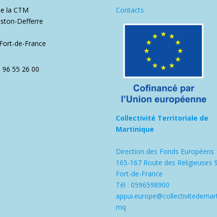
de la CTM
Contacts
ston-Defferre
1
Fort-de-France
5 96 55 26 00
Collectivité Territoriale de
Martinique
Direction des Fonds Européens
165-167 Route des Religieuses 
Fort-de-France
Tél : 0596598900
appui.europe@collectivitedemart
mq