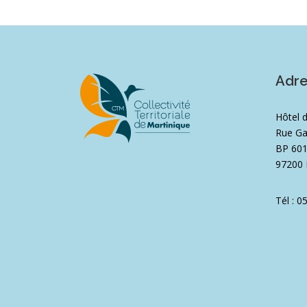
Adr
Hôtel 
Rue Ga
BP 60
97200 
Tél : 0