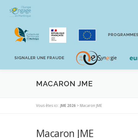
Aller
au
contenu
PROGRAMME
SIGNALER UNE FRAUDE
MACARON JME
Vous êtes ici :
JME 2026
>
Macaron JME
Macaron JME