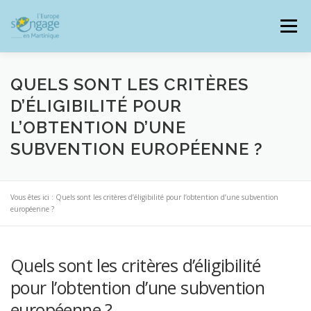
Aller
au
Menu
contenu
QUELS SONT LES CRITÈRES
D’ÉLIGIBILITÉ POUR
L’OBTENTION D’UNE
PROGRAMMES
J’AI UN PROJET
SUBVENTION EUROPÉENNE ?
JE SUIS BÉNÉFICIAIRE
Vous êtes ici :
Quels sont les critères d’éligibilité pour l’obtention d’une subvention
européenne ?
RESSOURCES DOCUMENTAIRES
ZOOM EUROPE
Quels sont les critères d’éligibilité
pour l’obtention d’une subvention
SIGNALER UNE FRAUDE
européenne ?