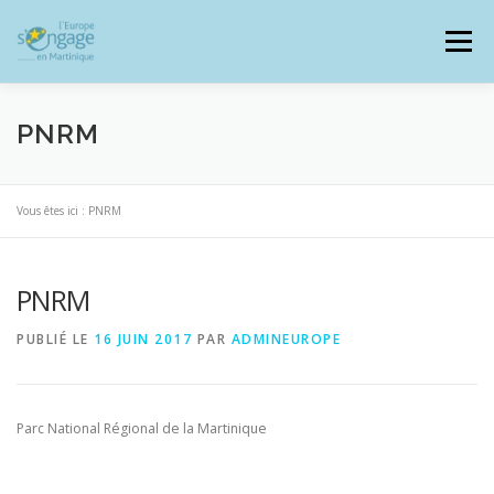
Aller
au
Menu
contenu
PNRM
PROGRAMMES
J’AI UN PROJET
Vous êtes ici :
PNRM
PNRM
JE SUIS BÉNÉFICIAIRE
PUBLIÉ LE
16 JUIN 2017
PAR
ADMINEUROPE
RESSOURCES DOCUMENTAIRES
ZOOM EUROPE
Parc National Régional de la Martinique
SIGNALER UNE FRAUDE