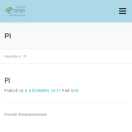
Aller
au
Menu
contenu
PI
PROGRAMMES
J’AI UN PROJET
Vous êtes ici :
PI
PI
JE SUIS BÉNÉFICIAIRE
PUBLIÉ LE
8 DÉCEMBRE 2017
PAR
DFE
RESSOURCES DOCUMENTAIRES
ZOOM EUROPE
Priorité d’Investissement
SIGNALER UNE FRAUDE