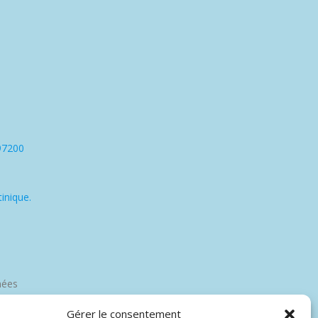
97200
inique.
nées
Gérer le consentement