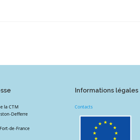
esse
Informations légales
de la CTM
Contacts
ston-Defferre
1
Fort-de-France