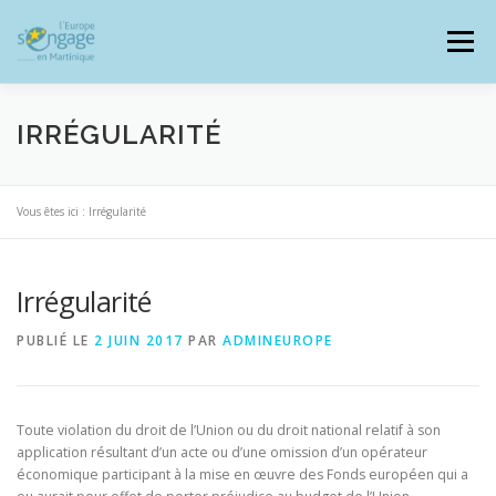
Aller
au
Menu
contenu
IRRÉGULARITÉ
PROGRAMMES
J’AI UN PROJET
Vous êtes ici :
Irrégularité
Irrégularité
JE SUIS BÉNÉFICIAIRE
PUBLIÉ LE
2 JUIN 2017
PAR
ADMINEUROPE
RESSOURCES DOCUMENTAIRES
ZOOM EUROPE
Toute violation du droit de l’Union ou du droit national relatif à son
application résultant d’un acte ou d’une omission d’un opérateur
SIGNALER UNE FRAUDE
économique participant à la mise en œuvre des Fonds européen qui a