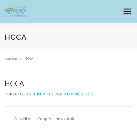
Aller
au
Menu
contenu
HCCA
PROGRAMMES
J’AI UN PROJET
Vous êtes ici :
HCCA
HCCA
JE SUIS BÉNÉFICIAIRE
PUBLIÉ LE
16 JUIN 2017
PAR
ADMINEUROPE
RESSOURCES DOCUMENTAIRES
ZOOM EUROPE
Haut Conseil de la Coopération agricole
SIGNALER UNE FRAUDE