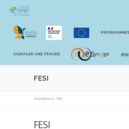
Aller
au
contenu
PROGRAMME
SIGNALER UNE FRAUDE
FESI
Vous êtes ici :
FESI
FESI