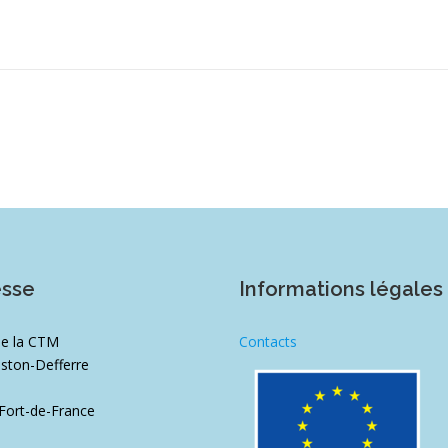
esse
Informations légales
de la CTM
Contacts
ston-Defferre
1
Fort-de-France