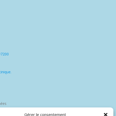
97200
inique.
nées
Gérer le consentement